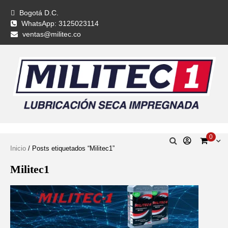
Bogotá D.C.
WhatsApp: 3125023114
ventas@militec.co
0
Inicio
/ Posts etiquetados “Militec1”
Militec1