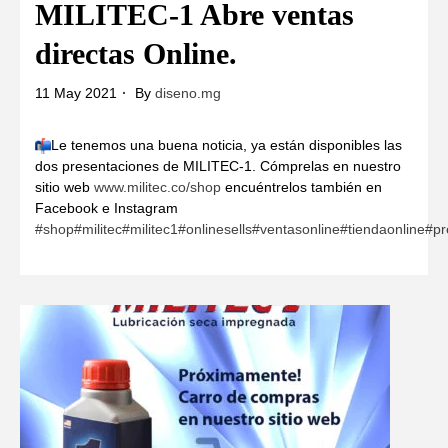
MILITEC-1 Abre ventas
directas Online.
11 May 2021
By
diseno.mg
Le tenemos una buena noticia, ya están disponibles las
dos presentaciones de MILITEC-1. Cómprelas en nuestro
sitio web
www.militec.co/shop
encuéntrelos también en
Facebook e Instagram
#shop
#militec
#militec1
#onlinesells
#ventasonline
#tiendaonline
#pr