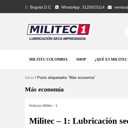
Bogotá D.C.
WhatsApp: 3125023114
ventas@
MILITEC COLOMBIA
SHOP
¿QUÉ ES MILITEC
Inicio
/ Posts etiquetados “Más economía”
Más economía
Noticias MIlitec - 1
Militec – 1: Lubricación s