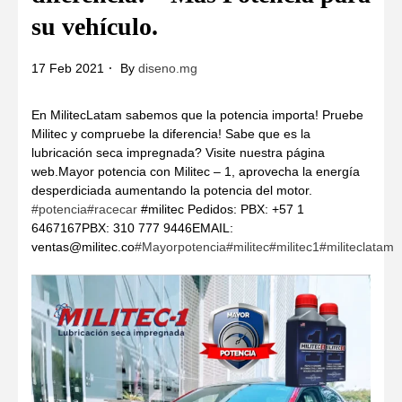
su vehículo.
17 Feb 2021
By
diseno.mg
En MilitecLatam sabemos que la potencia importa! Pruebe
Militec y compruebe la diferencia! Sabe que es la
lubricación seca impregnada? Visite nuestra página
web.Mayor potencia con Militec – 1, aprovecha la energía
desperdiciada aumentando la potencia del motor.
#potencia
#racecar
#militec Pedidos: PBX: +57 1
6467167PBX: 310 777 9446EMAIL:
ventas@militec.co
#Mayorpotencia
#militec
#militec1
#militeclatam