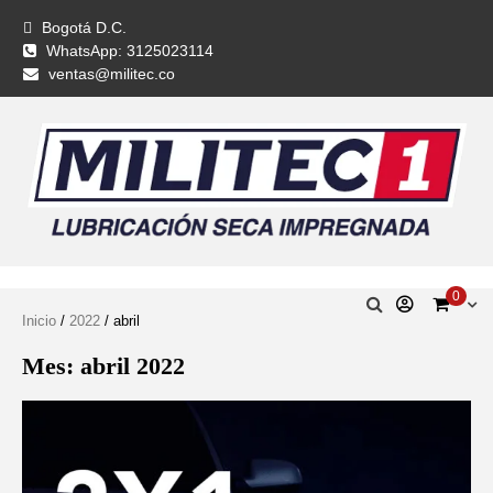
Bogotá D.C.
WhatsApp: 3125023114
ventas@militec.co
0
Inicio
/
2022
/ abril
Mes:
abril 2022