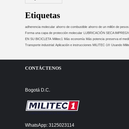
Etiquetas
adherencia molecular
ahorro de combustible
ahorro de un millón de pesos
Forma una capa de protección molecular
LUBRICACIÓN SECA IMPREG
EN SU BICICLETA
Militec1
Más economía
Más potencia
preserva el med
Transporte industrial: Aplicación e instrucciones MILITEC-1®
Usando Milit
CONTÁCTENOS
Bogotá D.C.
WhatsApp: 3125023114