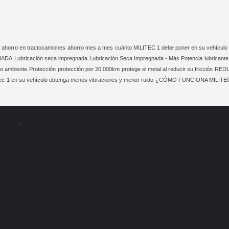
ahorro en tractocamiones
ahorro mes a mes
cuánto MILITEC 1 debe poner en su vehículo
NADA
Lubricación seca impregnada
Lubricación Seca Impregnada - Más Potencia
lubricante
io ambiente
Protección
protección por 20.000km
protege el metal al reducir su fricción
REDU
ec-1 en su vehículo obtenga menos vibraciones y menor ruido
¿CÓMO FUNCIONA MILITE