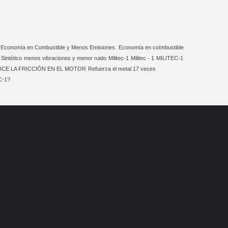
Economía en Combustible y Menos Emisiones.
Economía en coímbustible
 Sintético
menos vibraciones y menor ruido
Militec-1
Militec - 1
MILITEC-1
CE LA FRICCIÓN EN EL MOTOR
Refuerza el metal 17 veces
C-1?